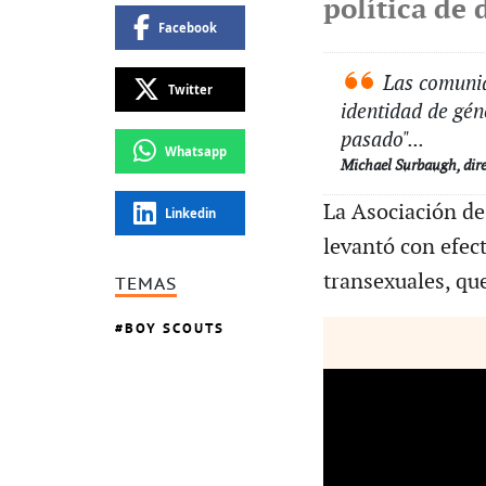
política de 
Facebook
Las comunida
Twitter
identidad de gén
pasado"...
Whatsapp
Michael Surbaugh, direc
La Asociación de
Linkedin
levantó con efect
transexuales, qu
TEMAS
BOY SCOUTS