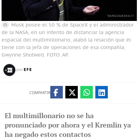
Musk posee el 50 % de SpaceX y el administrador
de la NASA, en un intento de distanciar la agencia
espacial del multimillonario, alabó la relación que él
tiene con la jefa de operaciones de esa compañía,
Gwynne Shotwell. FOTO: AP.
EFE
por
COMPARTIR
El multimillonario no se ha
pronunciado por ahora y el Kremlin ya
ha negado estos contactos