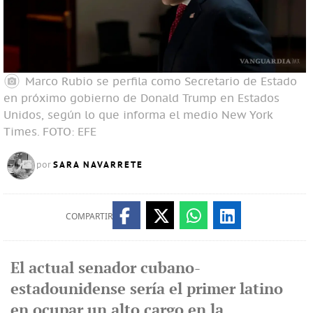
Marco Rubio se perfila como Secretario de Estado
en próximo gobierno de Donald Trump en Estados
Unidos, según lo que informa el medio New York
Times.
FOTO: EFE
SARA NAVARRETE
por
COMPARTIR
El actual senador cubano-
estadounidense sería el primer latino
en ocupar un alto cargo en la