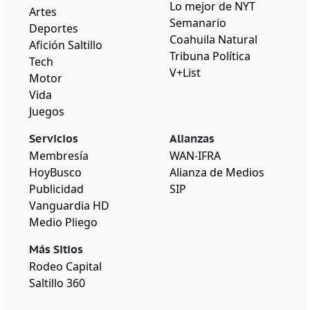
Lo mejor de NYT
Artes
Semanario
Deportes
Coahuila Natural
Afición Saltillo
Tribuna Política
Tech
V+List
Motor
Vida
Juegos
Servicios
Alianzas
Membresía
WAN-IFRA
HoyBusco
Alianza de Medios
Publicidad
SIP
Vanguardia HD
Medio Pliego
Más Sitios
Rodeo Capital
Saltillo 360