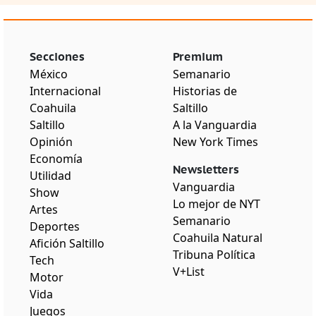
Secciones
Premium
México
Semanario
Internacional
Historias de
Coahuila
Saltillo
Saltillo
A la Vanguardia
Opinión
New York Times
Economía
Newsletters
Utilidad
Vanguardia
Show
Lo mejor de NYT
Artes
Semanario
Deportes
Coahuila Natural
Afición Saltillo
Tribuna Política
Tech
V+List
Motor
Vida
Juegos