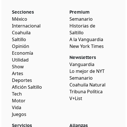
Secciones
Premium
México
Semanario
Internacional
Historias de
Coahuila
Saltillo
Saltillo
A la Vanguardia
Opinión
New York Times
Economía
Newsletters
Utilidad
Vanguardia
Show
Lo mejor de NYT
Artes
Semanario
Deportes
Coahuila Natural
Afición Saltillo
Tribuna Política
Tech
V+List
Motor
Vida
Juegos
Servicios
Alianzas