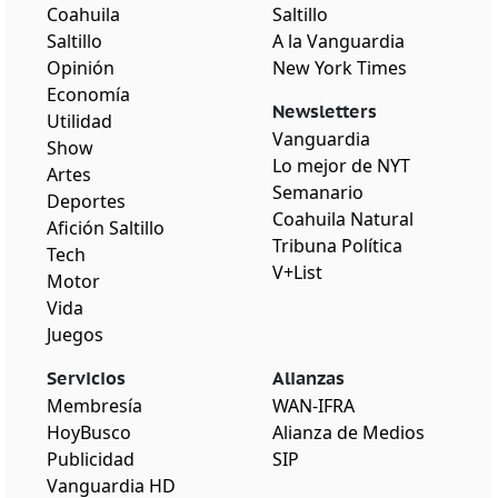
Coahuila
Saltillo
Saltillo
A la Vanguardia
Opinión
New York Times
Economía
Newsletters
Utilidad
Vanguardia
Show
Lo mejor de NYT
Artes
Semanario
Deportes
Coahuila Natural
Afición Saltillo
Tribuna Política
Tech
V+List
Motor
Vida
Juegos
Servicios
Alianzas
Membresía
WAN-IFRA
HoyBusco
Alianza de Medios
Publicidad
SIP
Vanguardia HD