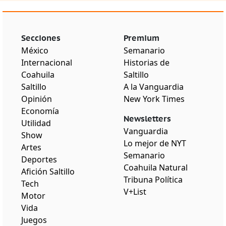
Secciones
Premium
México
Semanario
Internacional
Historias de
Coahuila
Saltillo
Saltillo
A la Vanguardia
Opinión
New York Times
Economía
Newsletters
Utilidad
Vanguardia
Show
Lo mejor de NYT
Artes
Semanario
Deportes
Coahuila Natural
Afición Saltillo
Tribuna Política
Tech
V+List
Motor
Vida
Juegos