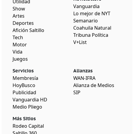
Utilidad
Vanguardia
Show
Lo mejor de NYT
Artes
Semanario
Deportes
Coahuila Natural
Afición Saltillo
Tribuna Política
Tech
V+List
Motor
Vida
Juegos
Servicios
Alianzas
Membresía
WAN-IFRA
HoyBusco
Alianza de Medios
Publicidad
SIP
Vanguardia HD
Medio Pliego
Más Sitios
Rodeo Capital
Saltillo 360