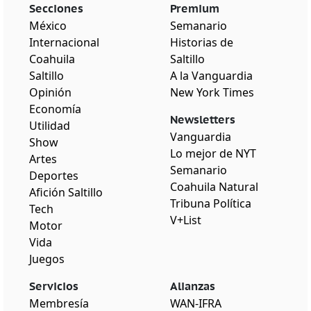
Secciones
Premium
México
Semanario
Internacional
Historias de
Coahuila
Saltillo
Saltillo
A la Vanguardia
Opinión
New York Times
Economía
Newsletters
Utilidad
Vanguardia
Show
Lo mejor de NYT
Artes
Semanario
Deportes
Coahuila Natural
Afición Saltillo
Tribuna Política
Tech
V+List
Motor
Vida
Juegos
Servicios
Alianzas
Membresía
WAN-IFRA