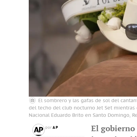
El sombrero y las gafas de sol del canta
del techo del club nocturno Jet Set mientra
Nacional Eduardo Brito en Santo Domingo, R
El gobierno
AP
por