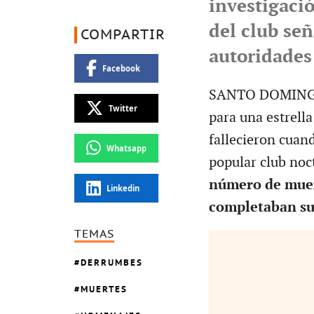
investigació
del club se
COMPARTIR
autoridades
Facebook
SANTO DOMINGO.-
Twitter
para una estrell
fallecieron cuan
Whatsapp
popular club no
número de muer
Linkedin
completaban su
TEMAS
DERRUMBES
MUERTES