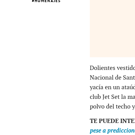
HOMENAJES
Dolientes vestid
Nacional de San
yacía en un ataúd
club Jet Set la 
polvo del techo y
TE PUEDE INT
pese a prediccio