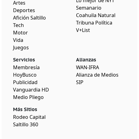
Lo mejor de NYT
Artes
Semanario
Deportes
Coahuila Natural
Afición Saltillo
Tribuna Política
Tech
V+List
Motor
Vida
Juegos
Servicios
Alianzas
Membresía
WAN-IFRA
HoyBusco
Alianza de Medios
Publicidad
SIP
Vanguardia HD
Medio Pliego
Más Sitios
Rodeo Capital
Saltillo 360