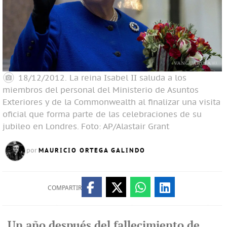
18/12/2012. La reina Isabel II saluda a los
miembros del personal del Ministerio de Asuntos
Exteriores y de la Commonwealth al finalizar una visita
oficial que forma parte de las celebraciones de su
jubileo en Londres.
Foto: AP/Alastair Grant
MAURICIO ORTEGA GALINDO
por
COMPARTIR
Un año después del fallecimiento de