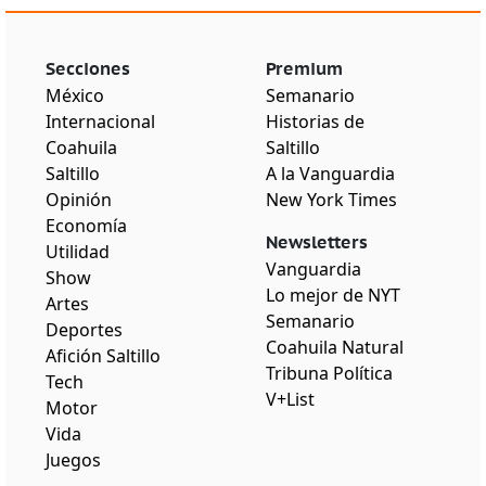
Secciones
Premium
México
Semanario
Internacional
Historias de
Coahuila
Saltillo
Saltillo
A la Vanguardia
Opinión
New York Times
Economía
Newsletters
Utilidad
Vanguardia
Show
Lo mejor de NYT
Artes
Semanario
Deportes
Coahuila Natural
Afición Saltillo
Tribuna Política
Tech
V+List
Motor
Vida
Juegos