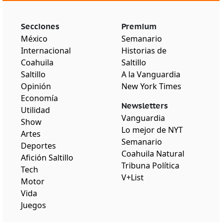
Secciones
Premium
México
Semanario
Internacional
Historias de
Coahuila
Saltillo
Saltillo
A la Vanguardia
Opinión
New York Times
Economía
Newsletters
Utilidad
Vanguardia
Show
Lo mejor de NYT
Artes
Semanario
Deportes
Coahuila Natural
Afición Saltillo
Tribuna Política
Tech
V+List
Motor
Vida
Juegos