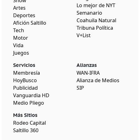
Show
Lo mejor de NYT
Artes
Semanario
Deportes
Coahuila Natural
Afición Saltillo
Tribuna Política
Tech
V+List
Motor
Vida
Juegos
Servicios
Alianzas
Membresía
WAN-IFRA
HoyBusco
Alianza de Medios
Publicidad
SIP
Vanguardia HD
Medio Pliego
Más Sitios
Rodeo Capital
Saltillo 360