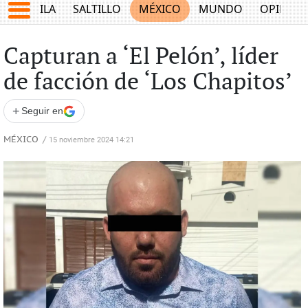
COAHUILA
SALTILLO
MÉXICO
MUNDO
OPINIÓ
Capturan a ‘El Pelón’, líder
de facción de ‘Los Chapitos’
+
Seguir en
MÉXICO
/
15 noviembre 2024 14:21