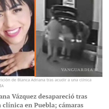
ición de Blanca Adriana tras acudir a una clínica
IA
ana Vázquez desapareció tras
a clínica en Puebla; cámaras