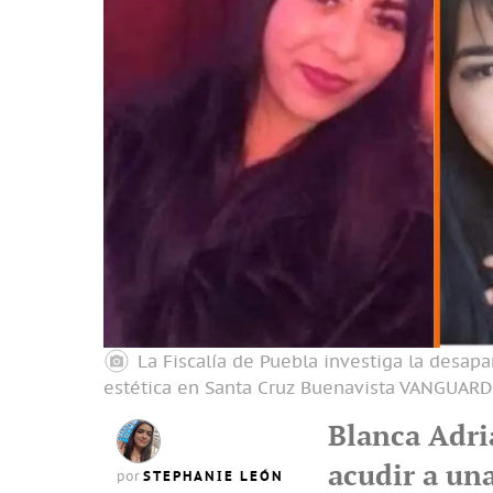
La Fiscalía de Puebla investiga la desapar
estética en Santa Cruz Buenavista
VANGUARD
Blanca Adri
acudir a un
STEPHANIE LEÓN
por