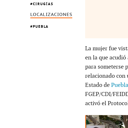
CIRUGÍAS
LOCALIZACIONES
PUEBLA
La mujer fue vis
en la que acudió
para someterse p
relacionado con u
Estado de
Puebl
FGEP/CDI/FEID
activó el Protoc