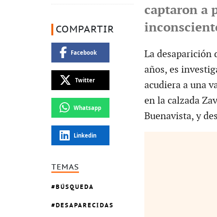
captaron a 
inconscient
COMPARTIR
La desaparición 
Facebook
años, es investi
Twitter
acudiera a una v
en la calzada Zav
Whatsapp
Buenavista, y de
Linkedin
TEMAS
BÚSQUEDA
DESAPARECIDAS