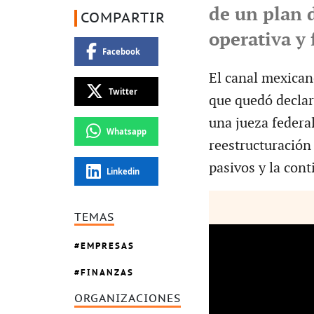
de un plan 
COMPARTIR
operativa y 
Facebook
El canal mexican
Twitter
que quedó decla
una jueza federal
Whatsapp
reestructuración 
pasivos y la con
Linkedin
TEMAS
EMPRESAS
FINANZAS
ORGANIZACIONES