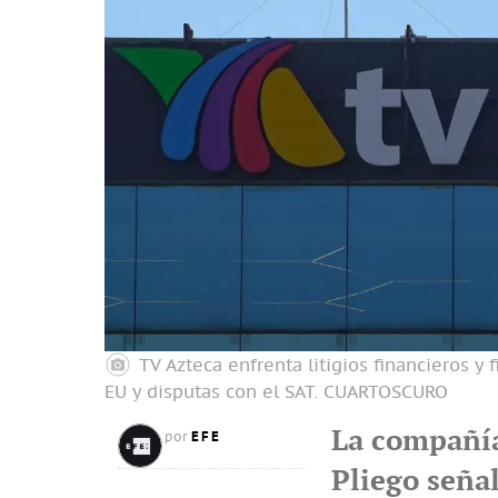
TV Azteca enfrenta litigios financieros y
EU y disputas con el SAT.
CUARTOSCURO
La compañía
EFE
por
Pliego seña