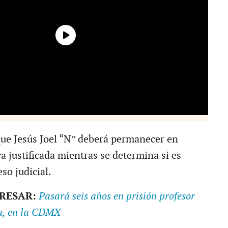
ue Jesús Joel “N” deberá permanecer en
a justificada mientras se determina si es
so judicial.
ERESAR:
Pasará seis años en prisión profesor
a, en la CDMX