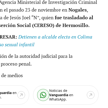
Agencia Ministerial de Investigación Criminal
on el pasado 23 de noviembre en
Nogales
,
a de Jesús Joel “N”, quien
fue trasladado al
serción Social (CERESO) de Hermosillo.
ERESAR:
Detienen a alcalde electo en Colima
o sexual infantil
ón de la autoridad judicial para la
 proceso penal.
 de medios
Noticias de
guardia
en
Vanguardia
en
.
WhatsApp.