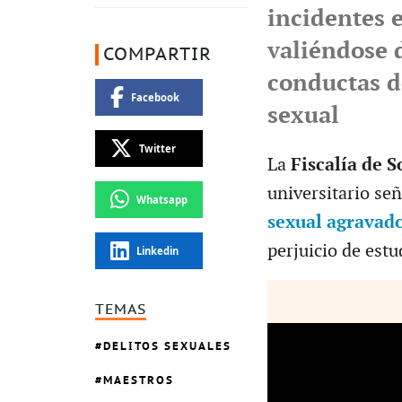
incidentes 
valiéndose d
COMPARTIR
conductas d
Facebook
sexual
Twitter
La
Fiscalía de 
universitario señ
Whatsapp
sexual agravad
perjuicio de estu
Linkedin
TEMAS
DELITOS SEXUALES
MAESTROS