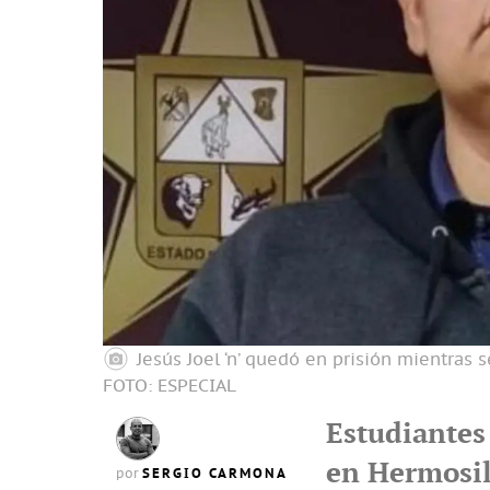
Jesús Joel ‘n’ quedó en prisión mientras 
FOTO: ESPECIAL
Estudiantes 
en Hermosil
SERGIO CARMONA
por