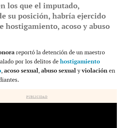
en los que el imputado,
e su posición, habría ejercido
e hostigamiento, acoso y abuso
Sonora
reportó la detención de un maestro
alado por los delitos de
hostigamiento
o
,
acoso sexual
,
abuso sexual
y
violación
en
diantes.
PUBLICIDAD