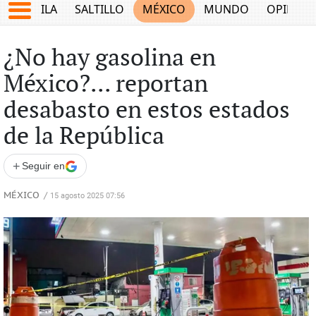
COAHUILA
SALTILLO
MÉXICO
MUNDO
OPINIÓ
¿No hay gasolina en
México?... reportan
desabasto en estos estados
de la República
+
Seguir en
MÉXICO
/
15 agosto 2025 07:56