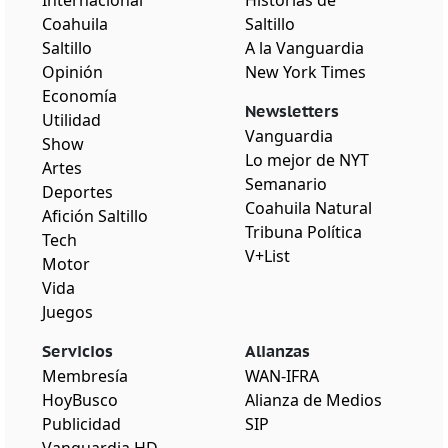
Internacional
Historias de
Coahuila
Saltillo
Saltillo
A la Vanguardia
Opinión
New York Times
Economía
Newsletters
Utilidad
Vanguardia
Show
Lo mejor de NYT
Artes
Semanario
Deportes
Coahuila Natural
Afición Saltillo
Tribuna Política
Tech
V+List
Motor
Vida
Juegos
Servicios
Alianzas
Membresía
WAN-IFRA
HoyBusco
Alianza de Medios
Publicidad
SIP