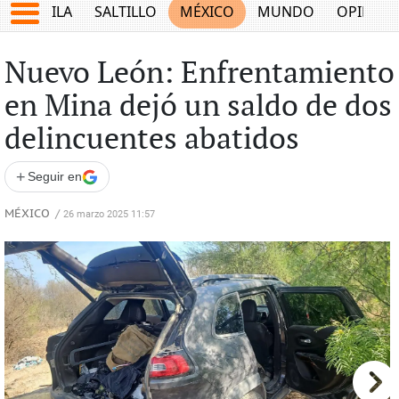
COAHUILA
SALTILLO
MÉXICO
MUNDO
OPINIÓ
Nuevo León: Enfrentamiento
en Mina dejó un saldo de dos
delincuentes abatidos
+
Seguir en
MÉXICO
/
26 marzo 2025 11:57