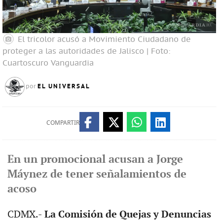
El tricolor acusó a Movimiento Ciudadano de
proteger a las autoridades de Jalisco | Foto:
Cuartoscuro
Vanguardia
EL UNIVERSAL
por
COMPARTIR
En un promocional acusan a Jorge
Máynez de tener señalamientos de
acoso
CDMX.-
La Comisión de Quejas y Denuncias