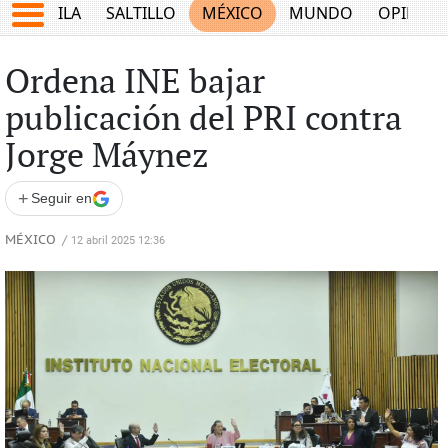
COAHUILA
SALTILLO
MÉXICO
MUNDO
OPINIÓ
Ordena INE bajar
publicación del PRI contra
Jorge Máynez
+
Seguir en
MÉXICO
/
12 abril 2025 12:36