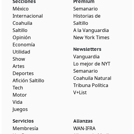
Secciones
Premium
México
Semanario
Internacional
Historias de
Coahuila
Saltillo
Saltillo
A la Vanguardia
Opinión
New York Times
Economía
Newsletters
Utilidad
Vanguardia
Show
Lo mejor de NYT
Artes
Semanario
Deportes
Coahuila Natural
Afición Saltillo
Tribuna Política
Tech
V+List
Motor
Vida
Juegos
Servicios
Alianzas
Membresía
WAN-IFRA