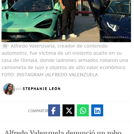
Alfredo Valenzuela, creador de contenido
automotriz, fue víctima de un violento asalto en su
casa de Olinalá, donde ladrones armados robaron una
camioneta de lujo y objetos de alto valor económico.
FOTO: INSTAGRAM |ALFREDO VALENZUELA
STEPHANIE LEÓN
por
COMPARTIR
Alfredo Valenzuela denunció un robo