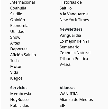
Internacional
Historias de
Coahuila
Saltillo
Saltillo
A la Vanguardia
Opinión
New York Times
Economía
Newsletters
Utilidad
Vanguardia
Show
Lo mejor de NYT
Artes
Semanario
Deportes
Coahuila Natural
Afición Saltillo
Tribuna Política
Tech
V+List
Motor
Vida
Juegos
Servicios
Alianzas
Membresía
WAN-IFRA
HoyBusco
Alianza de Medios
Publicidad
SIP