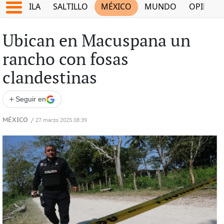
COAHUILA
SALTILLO
MÉXICO
MUNDO
OPINIÓ
Ubican en Macuspana un
rancho con fosas
clandestinas
+
Seguir en
MÉXICO
/
27 marzo 2025 08:39