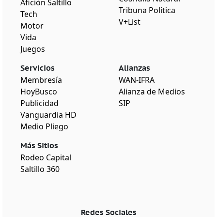
Afición Saltillo
Tribuna Política
Tech
V+List
Motor
Vida
Juegos
Servicios
Alianzas
Membresía
WAN-IFRA
HoyBusco
Alianza de Medios
Publicidad
SIP
Vanguardia HD
Medio Pliego
Más Sitios
Rodeo Capital
Saltillo 360
Redes Sociales