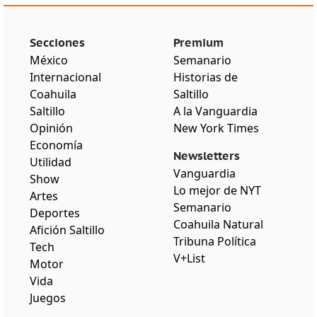
Secciones
Premium
México
Semanario
Internacional
Historias de
Coahuila
Saltillo
Saltillo
A la Vanguardia
Opinión
New York Times
Economía
Newsletters
Utilidad
Vanguardia
Show
Lo mejor de NYT
Artes
Semanario
Deportes
Coahuila Natural
Afición Saltillo
Tribuna Política
Tech
V+List
Motor
Vida
Juegos