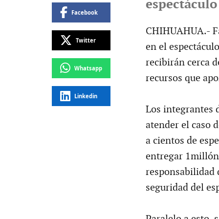
espectáculo
Facebook
CHIHUAHUA.- Fam
Twitter
en el espectácul
recibirán cerca 
Whatsapp
recursos que apo
Linkedin
Los integrantes d
atender el caso 
a cientos de esp
entregar 1millón
responsabilidad q
seguridad del es
Paralelo a esto,