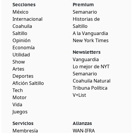
Secciones
Premium
México
Semanario
Internacional
Historias de
Coahuila
Saltillo
Saltillo
A la Vanguardia
Opinión
New York Times
Economía
Newsletters
Utilidad
Vanguardia
Show
Lo mejor de NYT
Artes
Semanario
Deportes
Coahuila Natural
Afición Saltillo
Tribuna Política
Tech
V+List
Motor
Vida
Juegos
Servicios
Alianzas
Membresía
WAN-IFRA