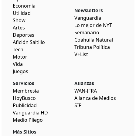
Economía
Newsletters
Utilidad
Vanguardia
Show
Lo mejor de NYT
Artes
Semanario
Deportes
Coahuila Natural
Afición Saltillo
Tribuna Política
Tech
V+List
Motor
Vida
Juegos
Servicios
Alianzas
Membresía
WAN-IFRA
HoyBusco
Alianza de Medios
Publicidad
SIP
Vanguardia HD
Medio Pliego
Más Sitios