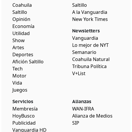
Coahuila
Saltillo
Saltillo
A la Vanguardia
Opinión
New York Times
Economía
Newsletters
Utilidad
Vanguardia
Show
Lo mejor de NYT
Artes
Semanario
Deportes
Coahuila Natural
Afición Saltillo
Tribuna Política
Tech
V+List
Motor
Vida
Juegos
Servicios
Alianzas
Membresía
WAN-IFRA
HoyBusco
Alianza de Medios
Publicidad
SIP
Vanguardia HD