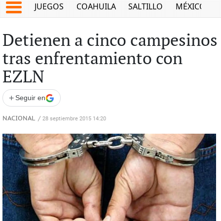
JUEGOS
COAHUILA
SALTILLO
MÉXICO
Detienen a cinco campesinos
tras enfrentamiento con
EZLN
+
Seguir en
NACIONAL
/
28 septiembre 2015 14:20