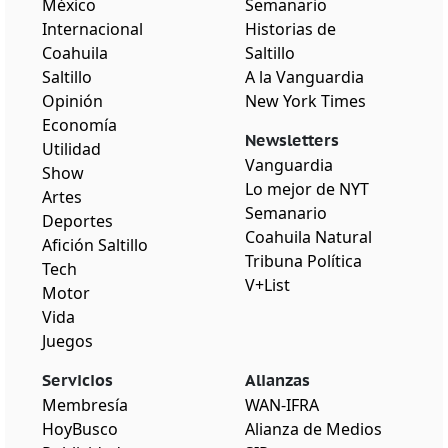
México
Semanario
Internacional
Historias de
Coahuila
Saltillo
Saltillo
A la Vanguardia
Opinión
New York Times
Economía
Newsletters
Utilidad
Vanguardia
Show
Lo mejor de NYT
Artes
Semanario
Deportes
Coahuila Natural
Afición Saltillo
Tribuna Política
Tech
V+List
Motor
Vida
Juegos
Servicios
Alianzas
Membresía
WAN-IFRA
HoyBusco
Alianza de Medios