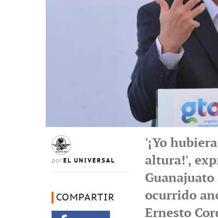
'¡Yo hubier
altura!', ex
EL UNIVERSAL
por
Guanajuato a
ocurrido an
COMPARTIR
Ernesto Cor