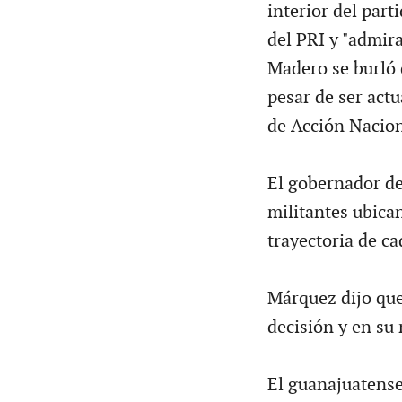
interior del part
del PRI y "admir
Madero se burló d
pesar de ser act
de Acción Naciona
El gobernador de
militantes ubican
trayectoria de c
Márquez dijo que
decisión y en su
El guanajuatense