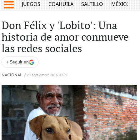
JUEGOS
COAHUILA
SALTILLO
MÉXICO
Don Félix y 'Lobito': Una
historia de amor conmueve
las redes sociales
+
Seguir en
NACIONAL
/
29 septiembre 2015 00:39