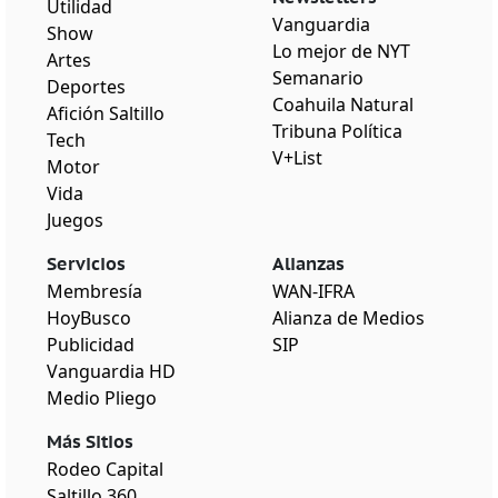
Utilidad
Vanguardia
Show
Lo mejor de NYT
Artes
Semanario
Deportes
Coahuila Natural
Afición Saltillo
Tribuna Política
Tech
V+List
Motor
Vida
Juegos
Servicios
Alianzas
Membresía
WAN-IFRA
HoyBusco
Alianza de Medios
Publicidad
SIP
Vanguardia HD
Medio Pliego
Más Sitios
Rodeo Capital
Saltillo 360