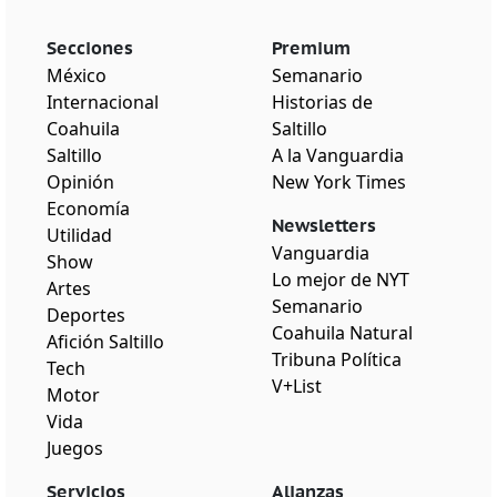
Secciones
Premium
México
Semanario
Internacional
Historias de
Coahuila
Saltillo
Saltillo
A la Vanguardia
Opinión
New York Times
Economía
Newsletters
Utilidad
Vanguardia
Show
Lo mejor de NYT
Artes
Semanario
Deportes
Coahuila Natural
Afición Saltillo
Tribuna Política
Tech
V+List
Motor
Vida
Juegos
Servicios
Alianzas