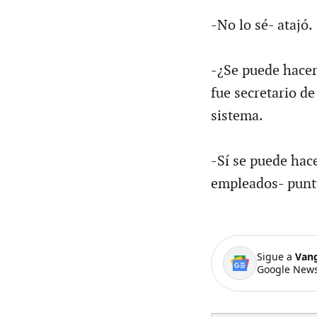
-No lo sé- atajó.
-¿Se puede hacer
fue secretario d
sistema.
-Sí se puede hac
empleados- punt
Sigue a
Van
Google News