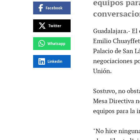
equipos par
Facebook
conversacio
Twitter
Guadalajara.- El
Emilio Chuayffet,
Whatsapp
Palacio de San L
negociaciones po
Linkedin
Unión.
Sostuvo, no obsta
Mesa Directiva n
equipos para la 
"No hice ninguna