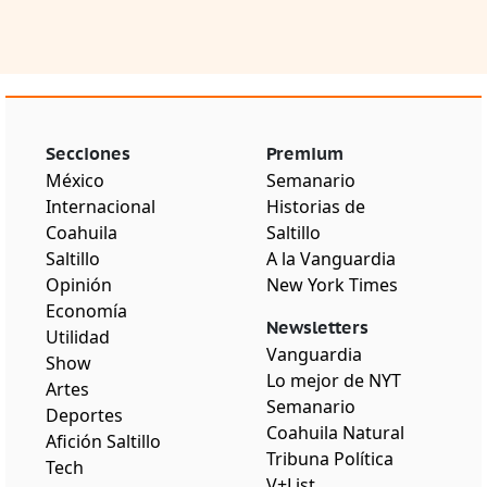
Secciones
Premium
México
Semanario
Internacional
Historias de
Coahuila
Saltillo
Saltillo
A la Vanguardia
Opinión
New York Times
Economía
Newsletters
Utilidad
Vanguardia
Show
Lo mejor de NYT
Artes
Semanario
Deportes
Coahuila Natural
Afición Saltillo
Tribuna Política
Tech
V+List