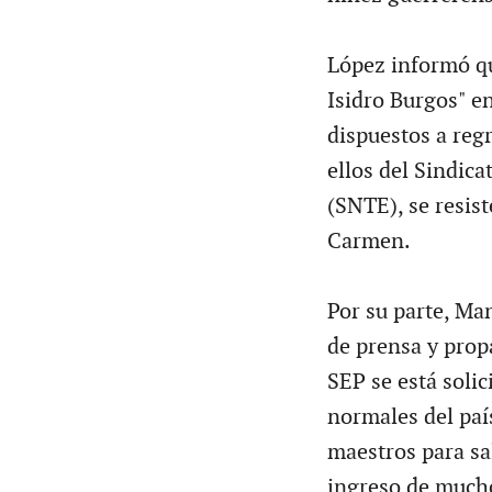
López informó qu
Isidro Burgos" en
dispuestos a regr
ellos del Sindic
(SNTE), se resis
Carmen.
Por su parte, Ma
de prensa y prop
SEP se está solic
normales del paí
maestros para sa
ingreso de mucho