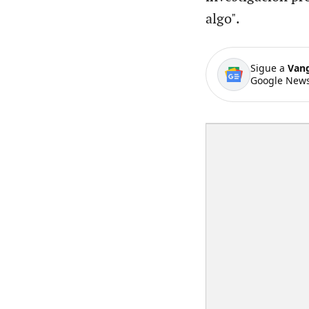
algo".
Sigue a
Van
Google News