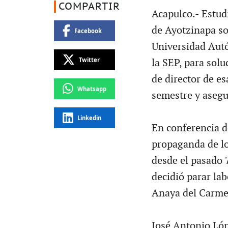
COMPARTIR
Acapulco.- Estud
de Ayotzinapa sol
Facebook
Universidad Aut
Twitter
la SEP, para solu
de director de es
Whatsapp
semestre y asegu
Linkedin
En conferencia d
propaganda de lo
desde el pasado 
decidió parar lab
Anaya del Carme
José Antonio Lóp