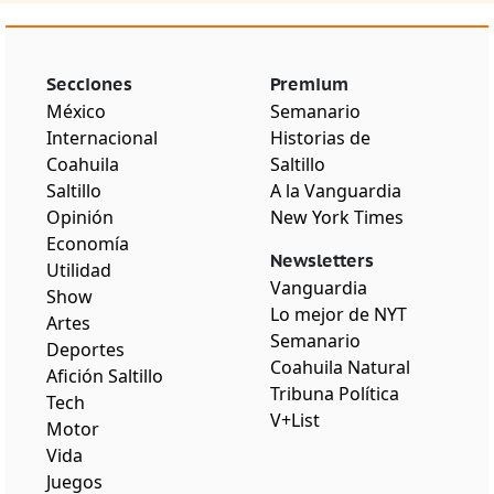
Secciones
Premium
México
Semanario
Internacional
Historias de
Coahuila
Saltillo
Saltillo
A la Vanguardia
Opinión
New York Times
Economía
Newsletters
Utilidad
Vanguardia
Show
Lo mejor de NYT
Artes
Semanario
Deportes
Coahuila Natural
Afición Saltillo
Tribuna Política
Tech
V+List
Motor
Vida
Juegos