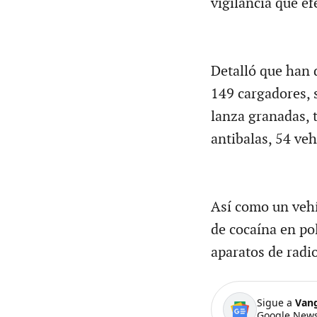
vigilancia que ef
Detalló que han 
149 cargadores, 
lanza granadas, t
antibalas, 54 veh
Así como un vehí
de cocaína en pol
aparatos de rad
Sigue a
Van
Google News