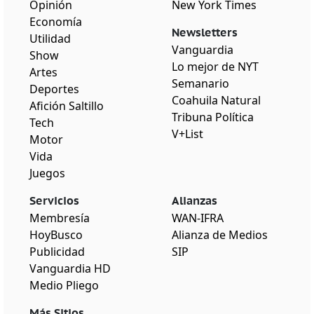
Opinión
New York Times
Economía
Newsletters
Utilidad
Vanguardia
Show
Lo mejor de NYT
Artes
Semanario
Deportes
Coahuila Natural
Afición Saltillo
Tribuna Política
Tech
V+List
Motor
Vida
Juegos
Servicios
Alianzas
Membresía
WAN-IFRA
HoyBusco
Alianza de Medios
Publicidad
SIP
Vanguardia HD
Medio Pliego
Más Sitios