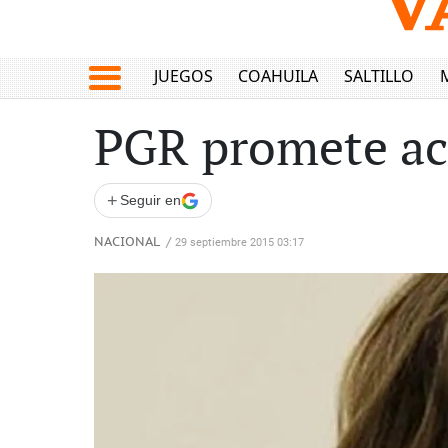
JUEGOS
COAHUILA
SALTILLO
PGR promete act
+
Seguir en
NACIONAL
/
29 septiembre 2015 03:17