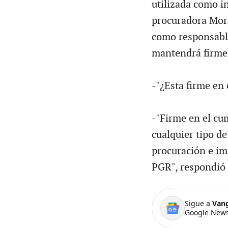
utilizada como i
procuradora Mora
como responsable 
mantendrá firme 
-"¿Esta firme en 
-"Firme en el cum
cualquier tipo d
procuración e imp
PGR", respondió 
Sigue a
Van
Google News