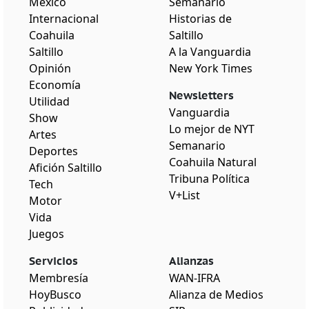
México
Semanario
Internacional
Historias de
Coahuila
Saltillo
Saltillo
A la Vanguardia
Opinión
New York Times
Economía
Newsletters
Utilidad
Vanguardia
Show
Lo mejor de NYT
Artes
Semanario
Deportes
Coahuila Natural
Afición Saltillo
Tribuna Política
Tech
V+List
Motor
Vida
Juegos
Servicios
Alianzas
Membresía
WAN-IFRA
HoyBusco
Alianza de Medios