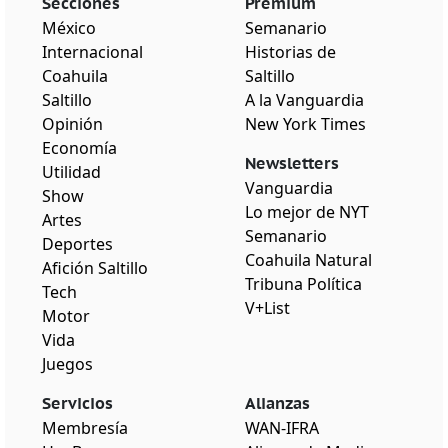
Secciones
Premium
México
Semanario
Internacional
Historias de
Coahuila
Saltillo
Saltillo
A la Vanguardia
Opinión
New York Times
Economía
Newsletters
Utilidad
Vanguardia
Show
Lo mejor de NYT
Artes
Semanario
Deportes
Coahuila Natural
Afición Saltillo
Tribuna Política
Tech
V+List
Motor
Vida
Juegos
Servicios
Alianzas
Membresía
WAN-IFRA