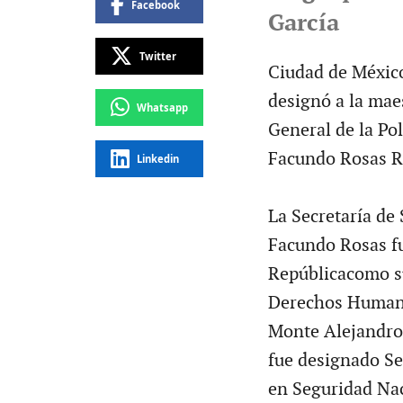
Facebook
García
Twitter
Ciudad de México
designó a la mae
Whatsapp
General de la Pol
Facundo Rosas R
Linkedin
La Secretaría de
Facundo Rosas fu
Repúblicacomo su
Derechos Humano
Monte Alejandro 
fue designado Se
en Seguridad Na