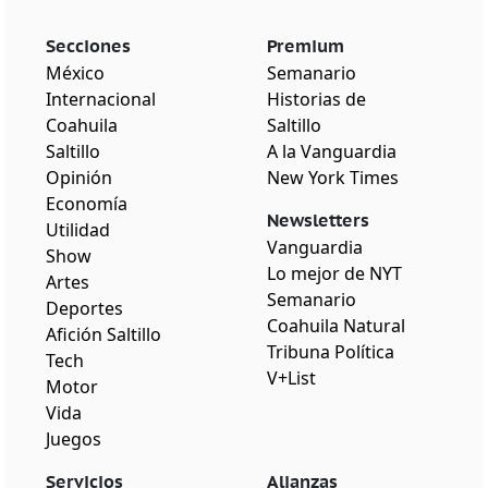
Secciones
Premium
México
Semanario
Internacional
Historias de
Coahuila
Saltillo
Saltillo
A la Vanguardia
Opinión
New York Times
Economía
Newsletters
Utilidad
Vanguardia
Show
Lo mejor de NYT
Artes
Semanario
Deportes
Coahuila Natural
Afición Saltillo
Tribuna Política
Tech
V+List
Motor
Vida
Juegos
Servicios
Alianzas