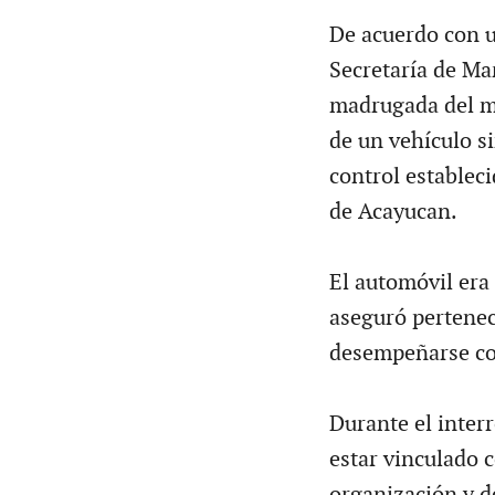
De acuerdo con u
Secretaría de Ma
madrugada del ma
de un vehículo s
control establec
de Acayucan.
El automóvil era
aseguró pertenece
desempeñarse com
Durante el inter
estar vinculado 
organización y d