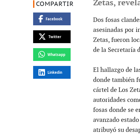
Zetas, revel
COMPARTIR
Dos fosas clande
Facebook
asesinadas por i
Twitter
Zetas, fueron lo
de la Secretaría
Whatsapp
El hallazgo de la
Linkedin
donde también fu
cártel de Los Zet
autoridades como
fosas donde se e
avanzado estado 
atribuyó su desa