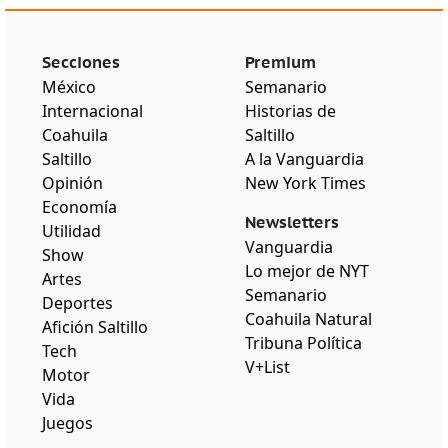
Secciones
Premium
México
Semanario
Internacional
Historias de
Coahuila
Saltillo
Saltillo
A la Vanguardia
Opinión
New York Times
Economía
Newsletters
Utilidad
Vanguardia
Show
Lo mejor de NYT
Artes
Semanario
Deportes
Coahuila Natural
Afición Saltillo
Tribuna Política
Tech
V+List
Motor
Vida
Juegos