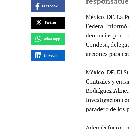
responsable
Facebook
México, DF. La Pr
Twitter
Federal informó 
denuncias por ro
Whatsapp
Condesa, delega
acciones para es
Linkedin
México, DF. El S
Centrales y enca
Rodríguez Almeid
Investigación co
paradero de los 
Además fueron pr