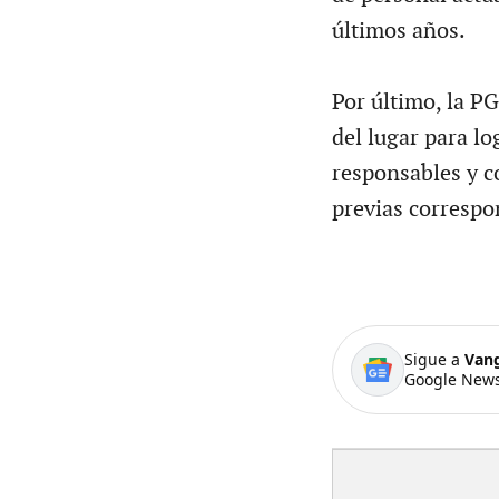
últimos años.
Por último, la P
del lugar para lo
responsables y c
previas correspon
Sigue a
Van
Google News