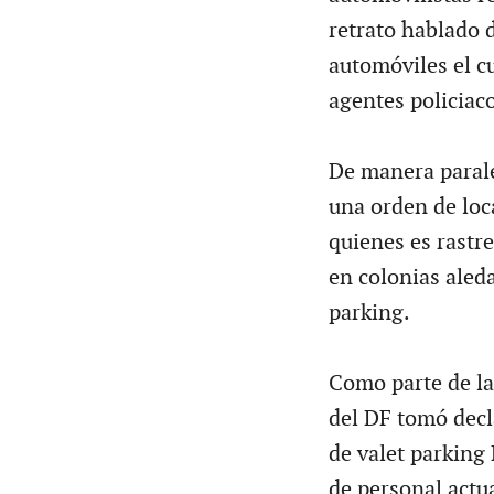
retrato hablado d
automóviles el c
agentes policiaco
De manera paralel
una orden de loc
quienes es rastr
en colonias aled
parking.
Como parte de las
del DF tomó decl
de valet parking 
de personal actu