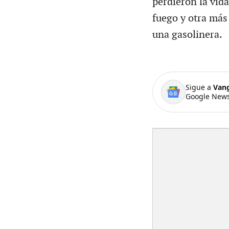
perdieron la vida
fuego y otra más
una gasolinera.
Sigue a
Van
Google News