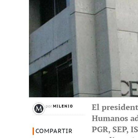
El presiden
MILENIO
por
Humanos ade
PGR, SEP, IS
COMPARTIR