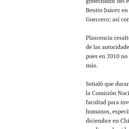
gobernador del e
Benito Juárez en
Guerrero; así co
Plascencia resal
de las autoridad
pues en 2010 no 
más.
Señaló que duran
la Comisión Nac
facultad para inv
humanos, específ
diciembre en Ch