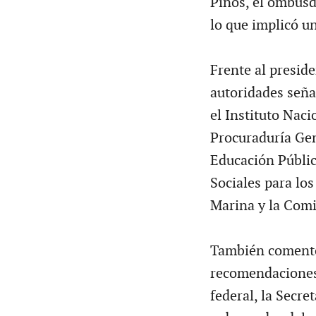
Pinos, el ombusd
lo que implicó u
Frente al presid
autoridades seña
el Instituto Naci
Procuraduría Gene
Educación Pública
Sociales para los
Marina y la Comi
También comentó 
recomendaciones 
federal, la Secre