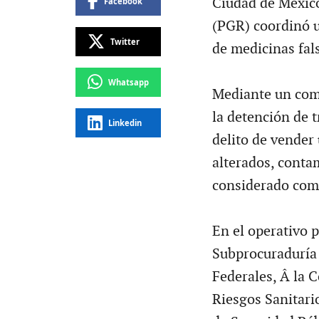
Ciudad de México
Facebook
(PGR) coordinó u
Twitter
de medicinas fals
Whatsapp
Mediante un com
la detención de 
Linkedin
delito de vender
alterados, conta
considerado com
En el operativo p
Subprocuraduría 
Federales, Â la 
Riesgos Sanitario