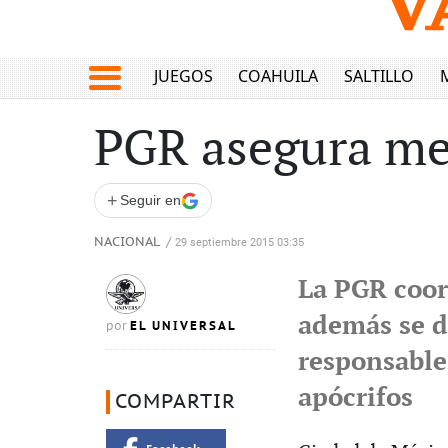
JUEGOS
COAHUILA
SALTILLO
PGR asegura med
+
Seguir en
NACIONAL
/
29 septiembre 2015 03:35
La PGR coor
además se d
EL UNIVERSAL
por
responsable
apócrifos
COMPARTIR