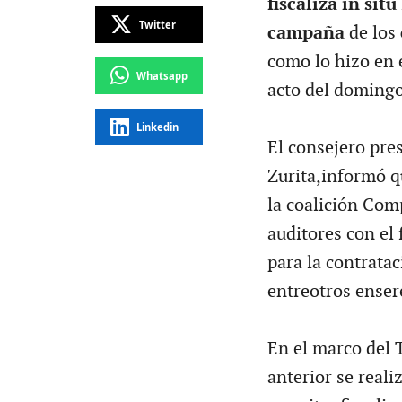
fiscaliza in situ
Twitter
campaña
de los
como lo hizo en e
Whatsapp
acto del domingo
Linkedin
El consejero pre
Zurita,informó q
la coalición Co
auditores con el 
para la contrata
entreotros enser
En el marco del T
anterior se real