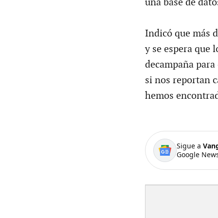
una base de datos
Indicó que más d
y se espera que 
decampaña para c
si nos reportan 
hemos encontrado
Sigue a
Van
Google News