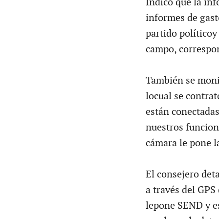
Indicó que la in
informes de gast
partido político
campo, correspon
También se monit
locual se contra
están conectadas
nuestros funciona
cámara le pone la
El consejero det
a través del GPS 
lepone SEND y esa