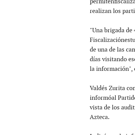
permitenfiscaliza
realizan los par
"Una brigada de 
Fiscalizaciónestu
de una de las ca
días visitando es
la información",
Valdés Zurita co
informóal Partid
vista de los audi
Azteca.